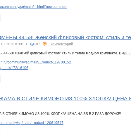
u/community/sp/main/....html#newcomment
МЕРЫ 44-58! Женский флисовый костюм: стиль и т
.01.2026 в 09:13
87
1 комментарий
n.ru/community/sp/main/...roduct-119700152
sp_talk/172/16106
ИЖАМА В СТИЛЕ КИМОНО ИЗ 100% ХЛОПКА! ЦЕНА 
community/sp/main/...roduct-120619547