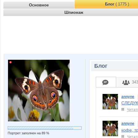
Блог
( 1775 )
Основное
Шпионаж
Блог
34
annyne
СЛЕДУ
!!!
Читат
annyne
кофе, т
Портрет заполнен на 89 %
!!!
Читат