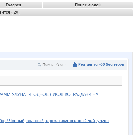
Галерея
Поиск людей
вится
( 20 )
Рейтинг топ-50 блоггеров
РАММ УЛУНА "ЯГОДНОЕ ЛУКОШКО. РАЗДАЧИ НА
сбор! Черный, зеленый, ароматизированный чай, улуны,