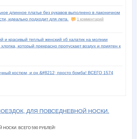
ное длинное платье без рукавов выполнено в лаконичном
ти, идеально подходит для лета.
1 комментарий
й и красивый теплый женский хб халатик на молнии
хлопка, который прекрасно пропускает воздух и приятен к
ый костюм, и он &#8212; просто бомба! ВСЕГО 1574
ПОЕЗДОК, ДЛЯ ПОВСЕДНЕВНОЙ НОСКИ.