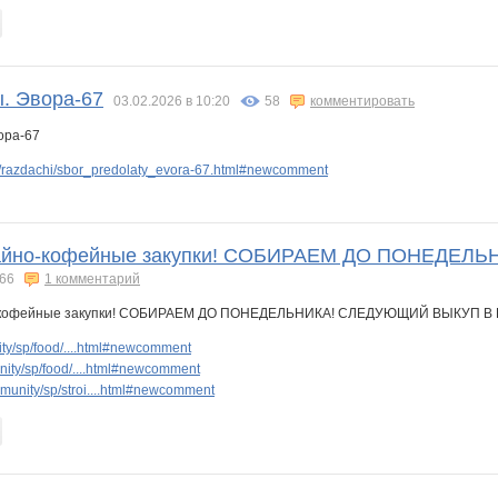
. Эвора-67
03.02.2026 в 10:20
58
комментировать
/razdachi/sbor_predolaty_evora-67.html#newcomment
чайно-кофейные закупки! СОБИРАЕМ ДО ПОНЕДЕ
66
1 комментарий
y/sp/food/....html#newcomment
ity/sp/food/....html#newcomment
unity/sp/stroi....html#newcomment