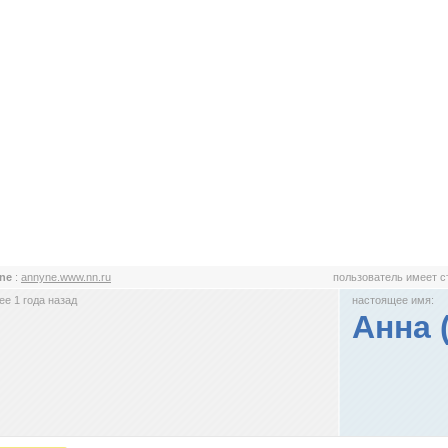
yne
:
annyne.www.nn.ru
пользователь имеет 
е 1 года назад
настоящее имя:
Анна 