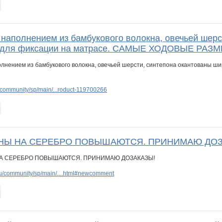
 наполнением из бамбукового волокна, овечьей шерс
ка для фиксации на матрасе. САМЫЕ ХОДОВЫЕ РАЗ
community/sp/main/...roduct-119700266
ЕНЫ НА СЕРЕБРО ПОВЫШАЮТСЯ. ПРИНИМАЮ ДОЗ
u/community/sp/main/....html#newcomment