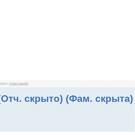
статус
«трастовый»
(Отч. скрыто) (Фам. скрыта)