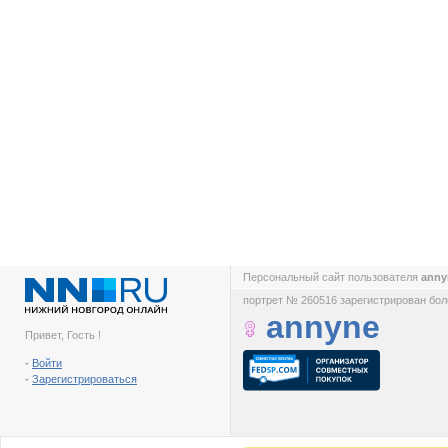
Персональный сайт пользователя
ann
портрет № 260516 зарегистрирован боле
annyne
Привет, Гость !
-
Войти
-
Зарегистрироваться