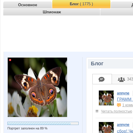
Блог
( 1775 )
Основное
Шпионаж
Блог
34
annyne
ГРАММ 
1 ком
!!!
Читать полностью
annyne
Портрет заполнен на 89 %
сбор! Ч