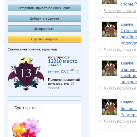
сборы.Р
Отправить приватное сообщение
!!!
Читать полностью
Добавить в друзья
annyne
Игнорировать
Стильно
дизайне
Сделать подарок
подходи
Совместная покупка: взрослый
!!!
Читать полностью
популярность:
13210 место
annyne
+1445 ↑
и краси
+195 ↑
рейтинг
2053
?
комфорт
Привилегированный
прекрас
пользователь
13
уровня
!!!
Читать полностью
annyne
Букет цветов
брючный
Размерн
!!!
Читать полностью