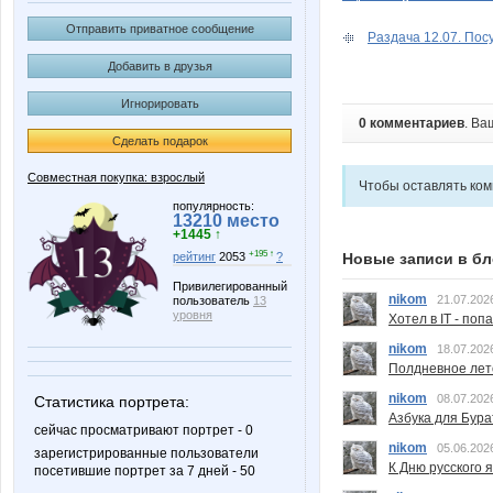
Отправить приватное сообщение
Раздача 12.07. Пос
Добавить в друзья
Игнорировать
0 комментариев
. Ва
Сделать подарок
Совместная покупка: взрослый
Чтобы оставлять ко
популярность:
13210 место
+1445 ↑
+195 ↑
Новые записи в бл
рейтинг
2053
?
Привилегированный
nikom
21.07.202
пользователь
13
уровня
Хотел в IT - поп
nikom
18.07.202
Полдневное лет
nikom
08.07.202
Статистика портрета:
Азбука для Бура
сейчас просматривают портрет - 0
nikom
05.06.202
зарегистрированные пользователи
К Дню русского 
посетившие портрет за 7 дней - 50