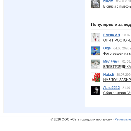
nikom
05.06.202
В связи с пмэф-
Популярные за не
Елена АЛ
30.07
ОНИ ПРОСТО ИД
Olgs
04.08.2026 
Фото вещей из ки
Мил@н@
01.08
ЕЛЛЕТТО!!!ДИК
Nata.li
30.07.202
НУ ЧТО!!! ЗАБИ
Лана2212
31.07
Сбор заказов. Ve
© 2026 ООО «Сеть городских порталов» ·
Реклама н