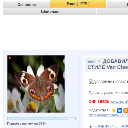
Блог
( 1775 )
Основное
Шпионаж
ДОБАВИЛ
>
Блог
СТИЛЕ Van Cleef
Просмотреть или сохр
ОНИ ЗДЕСЬ
www.nn.ru/
Поделиться:
https://annyne.www.nn.ru
Портрет заполнен на 89 %
Сбор до 24.03. Эксп