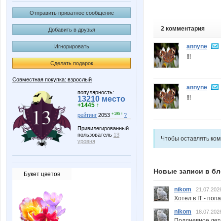
Отправить приватное сообщение
2 комментария
Добавить в друзья
annyne
Игнорировать
!!!
Сделать подарок
Совместная покупка: взрослый
annyne
популярность:
!!!
13210 место
+1445 ↑
+195 ↑
рейтинг
2053
?
Привилегированный
пользователь
13
Чтобы оставлять ко
уровня
Новые записи в бл
Букет цветов
nikom
21.07.202
Хотел в IT - поп
nikom
18.07.202
Полдневное лет