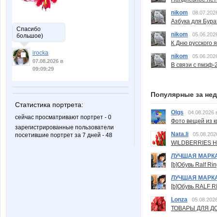
nikom
08.07.202
Азбука для Бура
Спасибо
nikom
05.06.202
большое)
К Дню русского 
irocka
nikom
05.06.202
07.08.2026 в
В связи с пмэф-
09:09:29
Популярные за не
Статистика портрета:
Olgs
04.08.2026 
сейчас просматривают портрет - 0
Фото вещей из ки
зарегистрированные пользователи
Nata.li
05.08.202
посетившие портрет за 7 дней - 48
WILDBERRIES Н
ЛУЧШАЯ МАРК
[b]Обувь Ralf Ri
ЛУЧШАЯ МАРК
[b]Обувь RALF RI
Lonza
05.08.2026
ТОВАРЫ ДЛЯ ДО